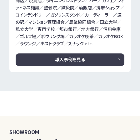
肉店／焼鳥店／ダイニングレストラン／バー／カフェ／フィ
ットネス施設／整骨院／鍼灸院／酒販店／携帯ショップ／
コインランドリー／ガソリンスタンド／カーディーラー／道
の駅／マンション管理組合／農業協同組合／国立大学／
私立大学／専門学校／都市銀行／地方銀行／信用金庫
／ゴルフ場／ボウリング場／カラオケ喫茶／カラオケBOX
／ラウンジ／ホストクラブ／スナック etc.
導入事例を見る
SHOWROOM