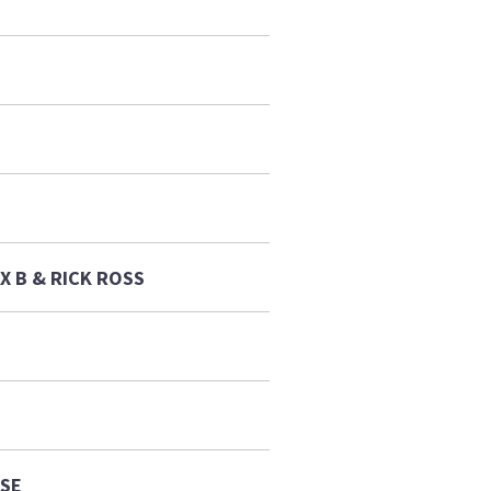
X B & RICK ROSS
USE