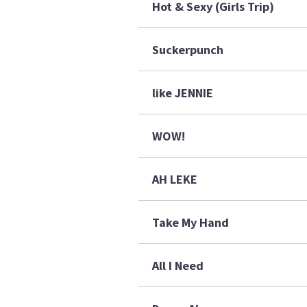
Hot & Sexy (Girls Trip)
Suckerpunch
like JENNIE
WOW!
AH LEKE
Take My Hand
All I Need