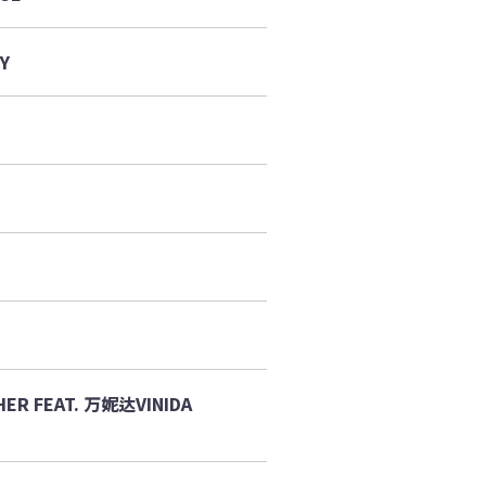
ZY
ER FEAT. 万妮达VINIDA