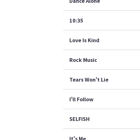
Dance Alone
10:35
Love Is Kind
Rock Music
Tears Won't Lie
I'll Follow
SELFISH
It's Me