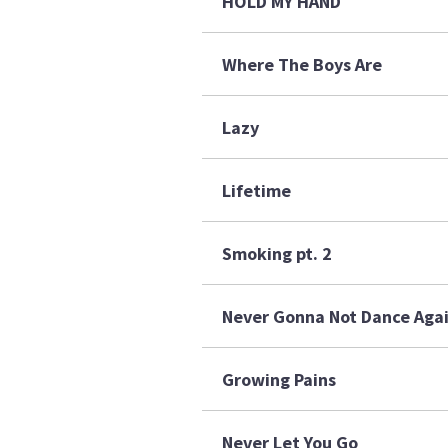
HOLD MY HAND
Where The Boys Are
Lazy
Lifetime
Smoking pt. 2
Never Gonna Not Dance Aga
Growing Pains
Never Let You Go