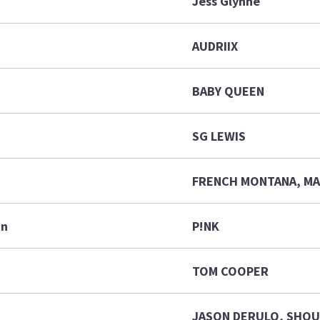
Jess Glynne
AUDRIIX
BABY QUEEN
SG LEWIS
FRENCH MONTANA, MA
in
P!NK
TOM COOPER
JASON DERULO, SHO