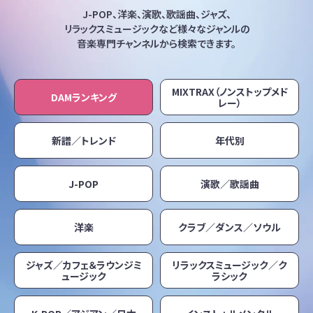
J-POP、洋楽、演歌、歌謡曲、ジャズ、
リラックスミュージックなど
様々なジャンルの
音楽専門チャンネルから検索できます。
MIXTRAX（ノンストップメド
DAMランキング
レー）
新譜／トレンド
年代別
J-POP
演歌／歌謡曲
洋楽
クラブ／ダンス／ソウル
ジャズ／カフェ＆ラウンジミ
リラックスミュージック／ク
ュージック
ラシック