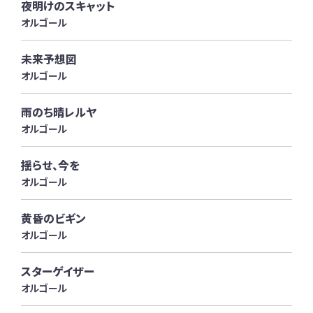
夜明けのスキャット
オルゴール
未来予想図
オルゴール
雨のち晴レルヤ
オルゴール
揺らせ、今を
オルゴール
黄昏のビギン
オルゴール
スターゲイザー
オルゴール