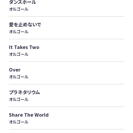
ダンスホール
オルゴール
愛を止めないで
オルゴール
It Takes Two
オルゴール
Over
オルゴール
プラネタリウム
オルゴール
Share The World
オルゴール