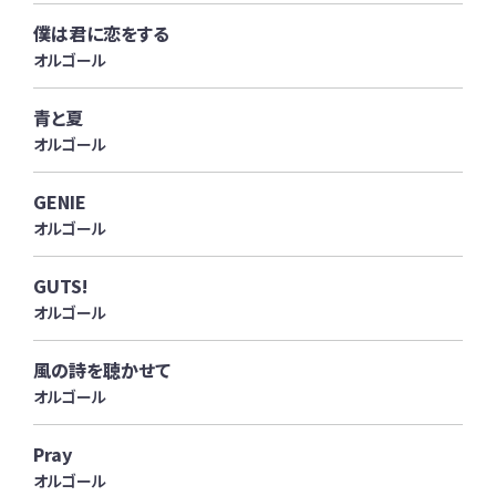
僕は君に恋をする
オルゴール
青と夏
オルゴール
GENIE
オルゴール
GUTS!
オルゴール
風の詩を聴かせて
オルゴール
Pray
オルゴール