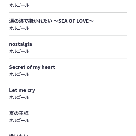
オルゴール
涙の海で抱かれたい ～SEA OF LOVE～
オルゴール
nostalgia
オルゴール
Secret of my heart
オルゴール
Let me cry
オルゴール
夏の王様
オルゴール