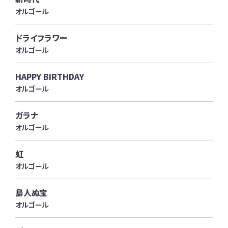
オルゴール
ドライフラワー
オルゴール
HAPPY BIRTHDAY
オルゴール
ガラナ
オルゴール
虹
オルゴール
島人ぬ宝
オルゴール