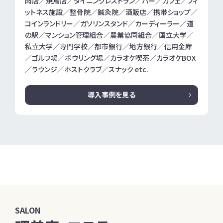
肉店／焼鳥店／ダイニングレストラン／バー／カフェ／フィ
ットネス施設／整骨院／鍼灸院／酒販店／携帯ショップ／
コインランドリー／ガソリンスタンド／カーディーラー／道
の駅／マンション管理組合／農業協同組合／国立大学／
私立大学／専門学校／都市銀行／地方銀行／信用金庫
／ゴルフ場／ボウリング場／カラオケ喫茶／カラオケBOX
／ラウンジ／ホストクラブ／スナック etc.
導入事例を見る
SALON