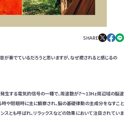
る音が奏でているだろうと思いますが、なぜ癒されると感じるの
が発生する電気的信号の一種で、周波数が7～13Hz周辺域の脳波
いる時や閉眼時に主に観察され、脳の基礎律動の主成分をなすこと
ナンスとも呼ばれ、リラックスなどの効果において注目されていま