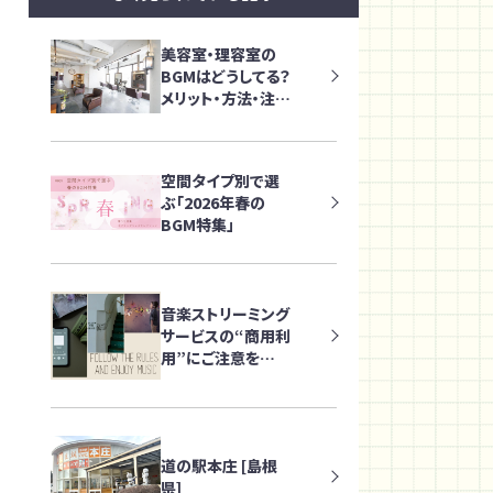
美容室・理容室の
BGMはどうしてる？
メリット・方法・注意
点を解説
空間タイプ別で選
ぶ「2026年春の
BGM特集」
音楽ストリーミング
サービスの“商用利
用”にご注意を
～店舗・オフィスで
音楽を流す際に知
っておきたいポイン
ト～
道の駅本庄 [島根
県]