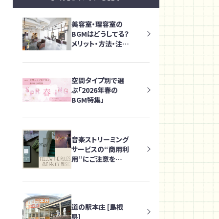
美容室・理容室の
BGMはどうしてる？
メリット・方法・注意
点を解説
空間タイプ別で選
ぶ「2026年春の
BGM特集」
音楽ストリーミング
サービスの“商用利
用”にご注意を
～店舗・オフィスで
音楽を流す際に知
っておきたいポイン
ト～
道の駅本庄 [島根
県]