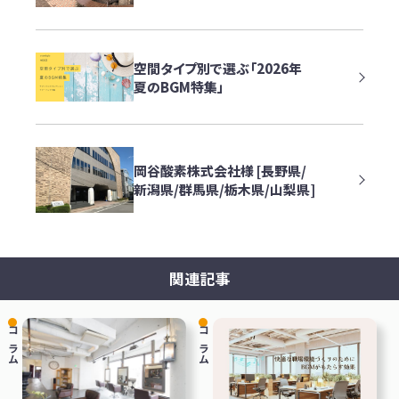
空間タイプ別で選ぶ「2026年
夏のBGM特集」
岡谷酸素株式会社様 [長野県/
新潟県/群馬県/栃木県/山梨県]
関連記事
コラム
コラム