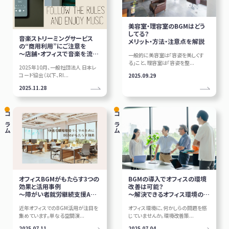
美容室・理容室のBGMはどう
してる？
音楽ストリーミングサービス
メリット・方法・注意点を解説
の“商用利用”にご注意を
～店舗・オフィスで音楽を流す
一般的に美容室は「容姿を美しくす
際に知っておきたいポイント～
る」こと、理容室は「容姿を整...
2025年10月、一般社団法人 日本レ
コード協会（以下、RI...
2025.09.29
2025.11.28
コラム
コラム
オフィスBGMがもたらす3つの
BGMの導入でオフィスの環境
効果と活用事例
改善は可能？
～障がい者就労継続支援A型
～解決できるオフィス環境の問
事業所編～
題点も解説～
近年オフィスでのBGM活用が注目を
オフィス環境に、何かしらの問題を感
集めています。単なる空間演...
じていませんか。環境改善策...
2025.07.11
2025.07.04