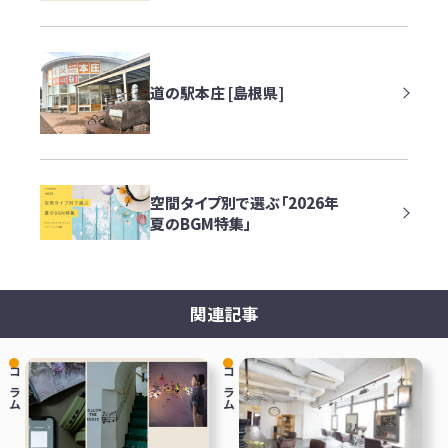
道の駅本庄 [島根県]
空間タイプ別で選ぶ「2026年
夏のBGM特集」
関連記事
コラム
コラム