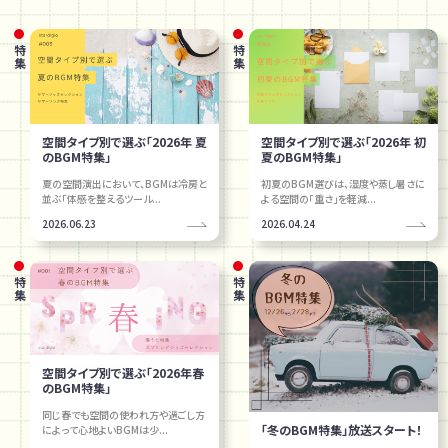
特集
特集
空間タイプ別で選ぶ「2026年 夏
空間タイプ別で選ぶ「2026年 初
のBGM特集」
夏のBGM特集」
夏の空間演出において、BGMは冷房と
初夏のBGM選びは、湿度や蒸し暑さに
並ぶ「体感を整えるツール...
よる空間の「重さ」を軽減...
2026.06.23
2026.04.24
特集
特集
空間タイプ別で選ぶ「2026年春
のBGM特集」
同じ春でも空間の使われ方や過ごし方
「冬のBGM特集」放送スタート！
によって心地よいBGMは少...