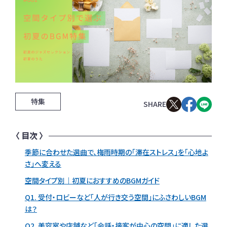
特集
季節に合わせた選曲で、梅雨時期の「滞在ストレス」を「心地よ
さ」へ変える
空間タイプ別｜初夏におすすめのBGMガイド
Q1. 受付・ロビーなど「人が行き交う空間」にふさわしいBGM
は？
Q2. 美容室や店舗など「会話・接客が中心の空間」に適した選