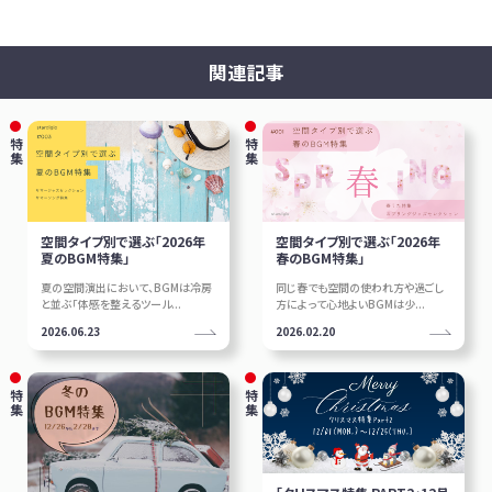
関連記事
特集
特集
空間タイプ別で選ぶ「2026年
空間タイプ別で選ぶ「2026年
夏のBGM特集」
春のBGM特集」
夏の空間演出において、BGMは冷房
同じ春でも空間の使われ方や過ごし
と並ぶ「体感を整えるツール...
方によって心地よいBGMは少...
2026.06.23
2026.02.20
特集
特集