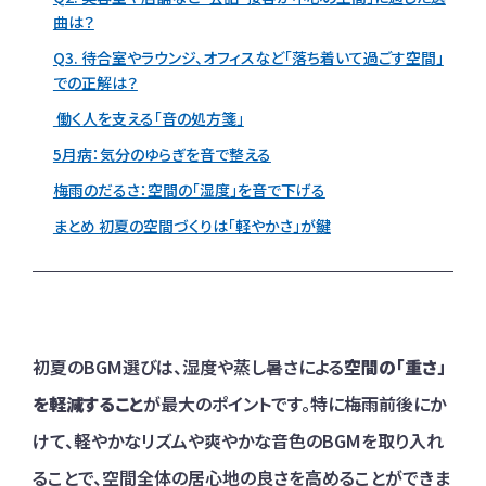
曲は？
Q3. 待合室やラウンジ、オフィスなど「落ち着いて過ごす空間」
での正解は？
働く人を支える「音の処方箋」
5月病：気分のゆらぎを音で整える
梅雨のだるさ：空間の「湿度」を音で下げる
まとめ 初夏の空間づくりは「軽やかさ」が鍵
初夏のBGM選びは、湿度や蒸し暑さによる
空間の「重さ」
を軽減すること
が最大のポイントです。特に梅雨前後にか
けて、軽やかなリズムや爽やかな音色のBGMを取り入れ
ることで、空間全体の居心地の良さを高めることができま