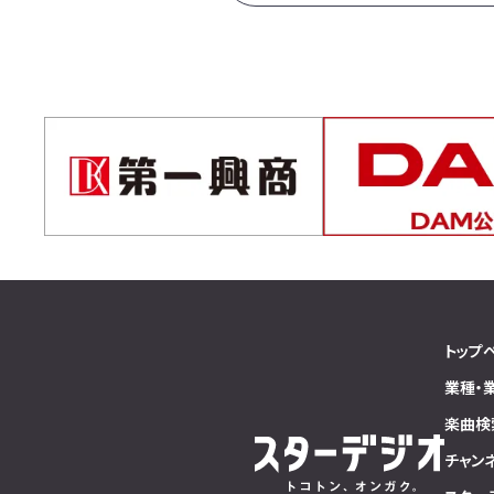
トップ
業種・
楽曲検
チャン