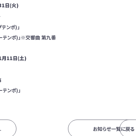
31日(火)
～
プテンポ)」
ローテンポ)」※交響曲 第九番
1月11日(土)
海
ーテンポ)」
.
お知らせ一覧に戻る