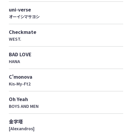
uni-verse
オーイシマサヨシ
Checkmate
WEST.
BAD LOVE
HANA
C'monova
Kis-My-Ft2
Oh Yeah
BOYS AND MEN
金字塔
[Alexandros]