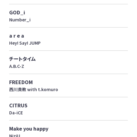
GOD_i
Number_i
a r e a
Hey! Say! JUMP
チートタイム
A.B.C-Z
FREEDOM
西川貴教 with t.komuro
CITRUS
Da-iCE
Make you happy
NiziU