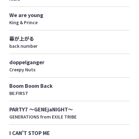
We are young
King & Prince
幕が上がる
back number
doppelganger
Creepy Nuts
Boom Boom Back
BE:FIRST
PARTY7 ～GENEjaNIGHT～
GENERATIONS from EXILE TRIBE
I CAN'T STOP ME