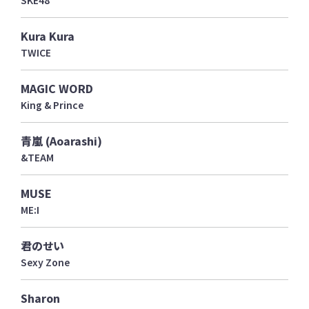
SKE48
Kura Kura
TWICE
MAGIC WORD
King & Prince
青嵐 (Aoarashi)
&TEAM
MUSE
ME:I
君のせい
Sexy Zone
Sharon